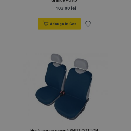
Grande Punto
103,00 lei
Adauga In Cos
Lista
de
Dorințe
Husă scaune mașină SHIRT COTTON