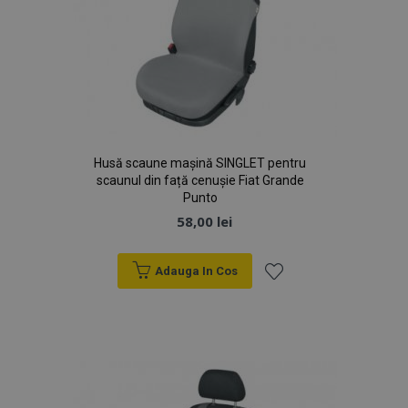
Husă scaune mașină SINGLET pentru
scaunul din față cenușie Fiat Grande
Punto
58,00 lei
Adauga In Cos
Lista
de
Dorințe