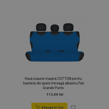
de
Politica de confidențialitate Google
Dorințe
PHPSESSID
59 m
PHP.net
4
.vtvauto.ro
sec
Husă scaune mașină COTTON pentru
bacheta din spate întreagă albastru Fiat
Grande Punto
113,00 lei
Adauga In Cos