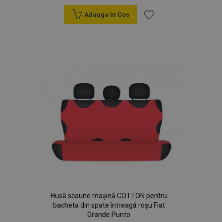
section_data_ids
1 
Adobe Inc.
Adauga In Cos
www.vtvauto.ro
Lista
de
Dorințe
X-Magento-Vary
1 
Adobe Inc.
www.vtvauto.ro
Husă scaune mașină COTTON pentru
bacheta din spate întreagă roșu Fiat
Grande Punto