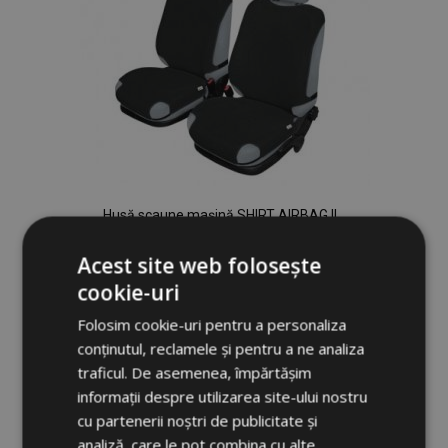
Husă scaune mașină SHIRT AIRBAG II
pentru scaunule din față negru Fiat
Grande Punto
Acest site web folosește
111,00 lei
cookie-uri
Folosim cookie-uri pentru a personaliza
Adauga In Cos
conținutul, reclamele și pentru a ne analiza
Lista
traficul. De asemenea, împărtășim
informații despre utilizarea site-ului nostru
de
cu partenerii noștri de publicitate și
analiză, care le pot combina cu alte