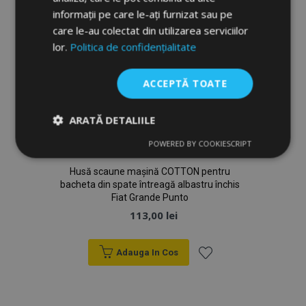
Dorințe
informații pe care le-ați furnizat sau pe
care le-au colectat din utilizarea serviciilor
lor.
Politica de confidențialitate
ACCEPTĂ TOATE
ARATĂ DETALIILE
POWERED BY COOKIESCRIPT
Strict
De
De
necesare
performanță
targetare
Husă scaune mașină COTTON pentru
bacheta din spate întreagă albastru închis
Fiat Grande Punto
De funcţionalitate
113,00 lei
Adauga In Cos
Lista
de