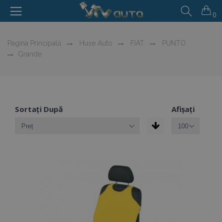
0
Pagina Principală
Huse Auto
FIAT
PUNTO
Grande
Sortați După
Afișați