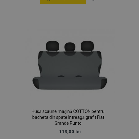
Lista
de
Dorințe
mage-cache-sessid
1 
Adobe Inc.
www.vtvauto.ro
Husă scaune mașină COTTON pentru
recently_compared_product
1 
Adobe Inc.
bacheta din spate întreagă grafit Fiat
www.vtvauto.ro
Grande Punto
113,00 lei