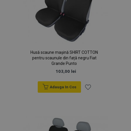
Husă scaune mașină SHIRT COTTON
pentru scaunule din față negru Fiat
Grande Punto
103,00 lei
Adauga In Cos
Lista
de
Dorințe