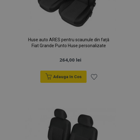
Google
browserul
Analytics
vizitatorului
pentru a
site-ului
persista starea
web
sesiunii.
acceptă
cookie-uri.
Huse auto ARES pentru scaunule din față
Fiat Grande Punto Huse personalizate
264,00 lei
Adauga In Cos
Lista
de
Dorințe