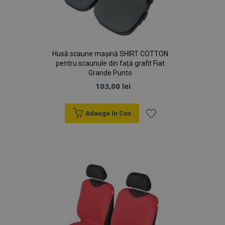
Husă scaune mașină SHIRT COTTON
pentru scaunule din față grafit Fiat
Grande Punto
103,00 lei
Adauga In Cos
Lista
de
Dorințe