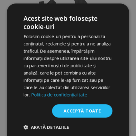
Acest site web folosește
cookie-uri
Folosim cookie-uri pentru a personaliza
conținutul, reclamele și pentru a ne analiza
traficul. De asemenea, împărtășim
informații despre utilizarea site-ului nostru
cu partenerii noștri de publicitate și
analiză, care le pot combina cu alte
informații pe care le-ați furnizat sau pe
Covorașe cauciuc 3D No.77 pentru
care le-au colectat din utilizarea serviciilor
SSANGYONG KORANDO IV 2019-up (4
lor.
Politica de confidențialitate
buc)
232,00 lei
ACCEPTĂ TOATE
Adauga In Cos
ARATĂ DETALIILE
Lista