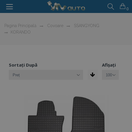
0
Pagina Principală
Covoare
SSANGYONG
KORANDO
Sortați După
Afișați