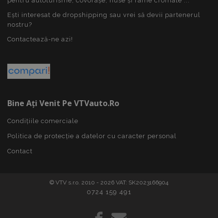
pentru autoturisme, covorașe, huse și rame cromate ...
product_data_storage
1 
Adobe Inc.
www.vtvauto.ro
Ești interesat de dropshipping sau vrei să devii partenerul
nostru?
Contactează-ne azi!
CookieScriptConsent
CookieScript
săpt
www.vtvauto.ro
2 z
Bine Ați Venit Pe VTVauto.ro
Condițiile comerciale
Politica de protecție a datelor cu caracter personal
Politica de confidențialitate Google
Contact
© VTV s.r.o. 2010 - 2026 VAT: SK2023166904
0724 159 491
PHPSESSID
59 m
PHP.net
4
.vtvauto.ro
sec