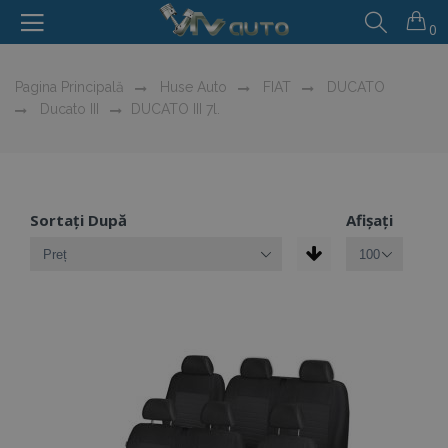
0
Pagina Principală
Huse Auto
FIAT
DUCATO
Ducato III
DUCATO III 7l.
Sortați După
Afișați