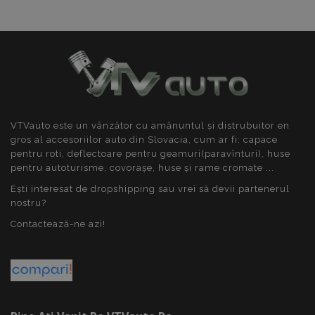
mage-cache-sessid
1 
Adobe Inc.
www.vtvauto.ro
VTVauto este un vânzător cu amănuntul și distrubuitor en
gros al accesoriilor auto din Slovacia, cum ar fi: capace
pentru roti, deflectoare pentru geamuri(paravînturi), huse
pentru autoturisme, covorașe, huse și rame cromate ...
Ești interesat de dropshipping sau vrei să devii partenerul
recently_compared_product
1 
Adobe Inc.
nostru?
www.vtvauto.ro
Contactează-ne azi!
section_data_ids
1 
Adobe Inc.
www.vtvauto.ro