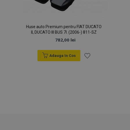
PHPSESSID
59 m
PHP.net
4
.vtvauto.ro
Huse auto Premium pentru FIAT DUCATO
sec
II, DUCATO III BUS 7l. (2006-) 811-SZ
782,00 lei
Adauga In Cos
Lista
de
Dorințe