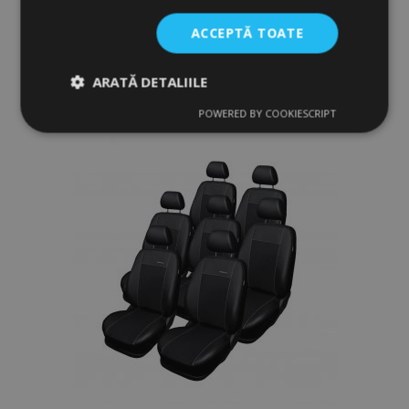
ACCEPTĂ TOATE
Adauga In Cos
Lista
ARATĂ DETALIILE
POWERED BY COOKIESCRIPT
de
Strict
De
De
necesare
performanță
targetare
Dorințe
De funcţionalitate
Strict necesare
De performanță
De targetare
De funcţionalitate
Cookie-urile strict necesare permit