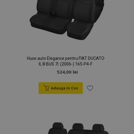
Huse auto Elegance pentru FIAT DUCATO
II, III BUS 7l. (2006-) 165-P4-F
524,00 lei
Adauga In Cos
Lista
de
Dorințe