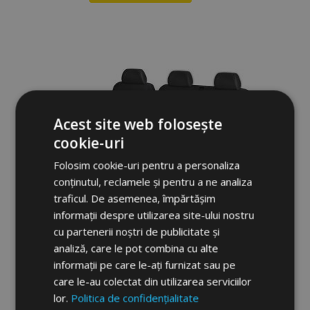
Lista
de
Dorințe
Acest site web folosește
cookie-uri
Folosim cookie-uri pentru a personaliza
conținutul, reclamele și pentru a ne analiza
traficul. De asemenea, împărtășim
informații despre utilizarea site-ului nostru
cu partenerii noștri de publicitate și
analiză, care le pot combina cu alte
informații pe care le-ați furnizat sau pe
Huse auto Elegance pentru FIAT DUCATO
care le-au colectat din utilizarea serviciilor
II, III BUS 7l. (2006-) 165-P1-F
lor.
Politica de confidențialitate
524,00 lei