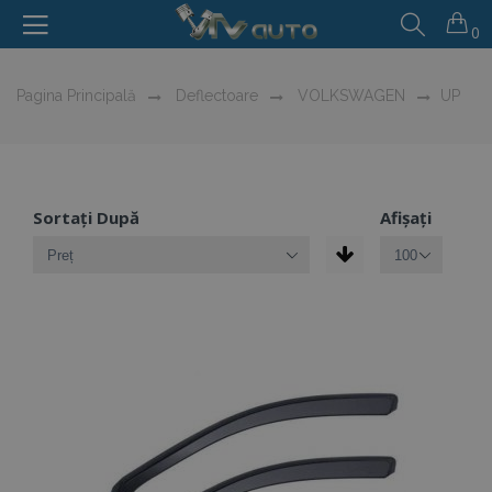
0
Pagina Principală
Deflectoare
VOLKSWAGEN
UP
Sortați După
Afișați