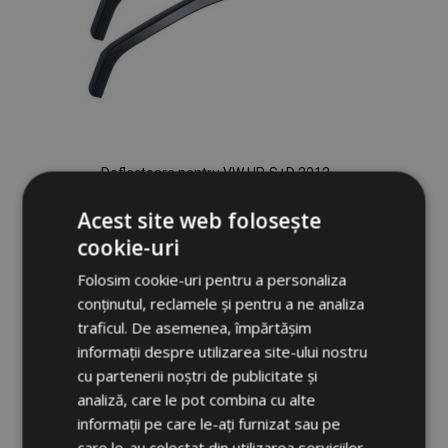
Deflectoare pentru VW UP, S+D 2012-,
pentru față , 2 bc
Acest site web folosește
189,00 lei
cookie-uri
Adauga In Cos
Folosim cookie-uri pentru a personaliza
conținutul, reclamele și pentru a ne analiza
Lista
traficul. De asemenea, împărtășim
de
informații despre utilizarea site-ului nostru
cu partenerii noștri de publicitate și
Dorințe
analiză, care le pot combina cu alte
informații pe care le-ați furnizat sau pe
care le-au colectat din utilizarea serviciilor