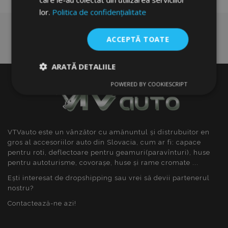
lor.
Politica de confidențialitate
ACCEPTĂ TOATE
ARATĂ DETALIILE
POWERED BY COOKIESCRIPT
Strict
De
De
necesare
performanță
targetare
VTVauto este un vânzător cu amănuntul și distrubuitor en
De funcţionalitate
gros al accesoriilor auto din Slovacia, cum ar fi: capace
pentru roti, deflectoare pentru geamuri(paravînturi), huse
pentru autoturisme, covorașe, huse și rame cromate ...
Ești interesat de dropshipping sau vrei să devii partenerul
nostru?
Contactează-ne azi!
Strict necesare
De performanță
De targetare
De funcţionalitate