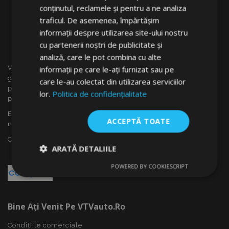
conținutul, reclamele și pentru a ne analiza
traficul. De asemenea, împărtășim
informații despre utilizarea site-ului nostru
cu partenerii noștri de publicitate și
analiză, care le pot combina cu alte
VTVauto este un vânzător cu amănuntul și distrubuitor en
informații pe care le-ați furnizat sau pe
gros al accesoriilor auto din Slovacia, cum ar fi: capace
care le-au colectat din utilizarea serviciilor
pentru roti, deflectoare pentru geamuri(paravînturi), huse
lor.
Politica de confidențialitate
pentru autoturisme, covorașe, huse și rame cromate ...
Ești interesat de dropshipping sau vrei să devii partenerul
ACCEPTĂ TOATE
nostru?
Contactează-ne azi!
ARATĂ DETALIILE
POWERED BY COOKIESCRIPT
Strict
De
De
necesare
performanță
targetare
Bine Ați Venit Pe VTVauto.ro
De funcţionalitate
Condițiile comerciale