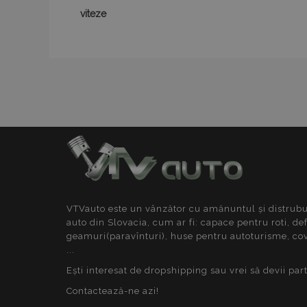
viteze
Nume
Nume
Furn
Nume
Dom
_gid
form_key
_gcl_au
Goo
.vtv
mage-cache-
_ga
storage-section-
invalidation
IDE
Goo
.dou
mage-translation-
storage
_fbp
Met
form_key
_gat
Inc.
VTVauto este un vânzător cu amănuntul și distrubui
.vtv
auto din Slovacia, cum ar fi: capace pentru roti, de
geamuri(paravînturi), huse pentru autoturisme, co
test_cookie
Goo
_ga_P7JGCB01WP
.dou
...
Ești interesat de dropshipping sau vrei să devii par
Contactează-ne azi!