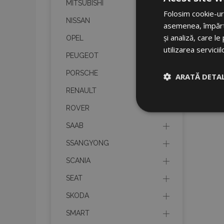
MITSUBISHI
Folosim cookie-uri
NISSAN
asemenea, împărtăș
și analiză, care l
OPEL
utilizarea serviciil
PEUGEOT
PORSCHE
ARATĂ DETAL
RENAULT
Strict neces
ROVER
SAAB
SSANGYONG
SCANIA
SEAT
Cookie-urile strict n
SKODA
gestionarea contului.
SMART
Nume