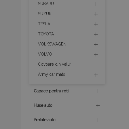
SUBARU
product_data_sto
SUZUKI
TESLA
CookieScriptConse
TOYOTA
VOLKSWAGEN
PHPSESSID
VOLVO
Covoare din velur
Army car mats
mage-cache-sessi
Capace pentru roți
Huse auto
recently_compare
Prelate auto
section_data_ids