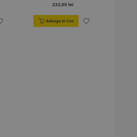
232,00 lei
Adauga In Cos
sta
Lista
e
de
orințe
Dorințe