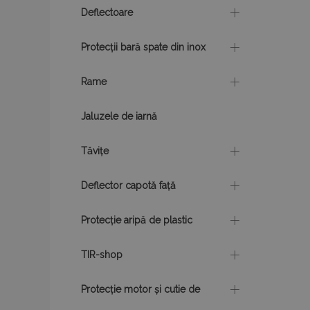
Deflectoare
X-Magento-Vary
Protecții bară spate din inox
Rame
mage-cache-stor
Jaluzele de iarnă
mage-messages
Tăvițe
Deflector capotă față
recently_viewed_p
Protecție aripă de plastic
mage-translation-f
TIR-shop
recently_viewed_p
Protecție motor și cutie de
recently_compare