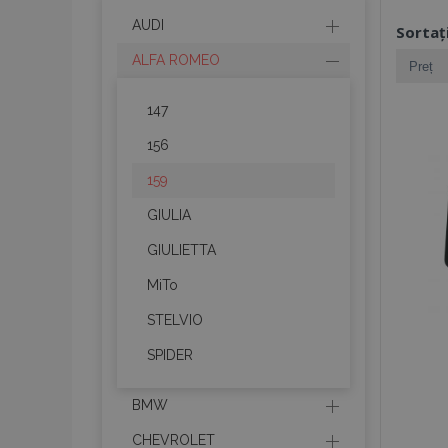
AUDI
Sortaț
ALFA ROMEO
147
156
159
GIULIA
GIULIETTA
MiTo
STELVIO
SPIDER
BMW
CHEVROLET