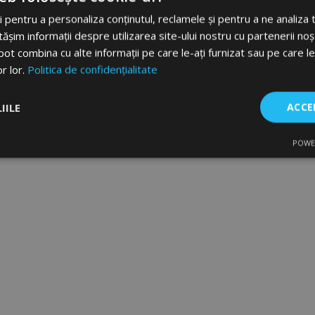
 pentru a personaliza conținutul, reclamele și pentru a ne analiza t
im informații despre utilizarea site-ului nostru cu partenerii noșt
e pot combina cu alte informații pe care le-ați furnizat sau pe care l
or lor.
Politica de confidențialitate
IILE
ACCE
POWE
are
De performanță
De targetare
De f
Strict necesare
De performanță
De targetare
De funcţionalitate
ecesare permit funcționalitatea principală a site-ului web, cum ar fi autentificarea util
 Site-ul web nu poate fi utilizat corect fără cookie-uri strict necesare.
Furnizor
/
Expirare
Descriere