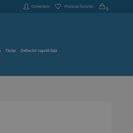
Conectare
Produse favorite
0
ă
Tăvițe
Deflector capotă față