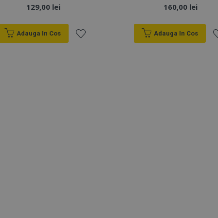
129,00 lei
160,00 lei
Adauga In Cos
Adauga In Cos
Lista
Li
de
d
Dorințe
D