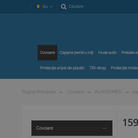
Căutare
Ro
Covoare
Capace pentru roți
Huse auto
Prelate a
Protecție aripă de plastic
TIR-shop
Protecție motor
Pagina Principală
Covoare
ALFA ROMEO
15
15
Covoare