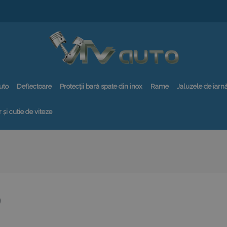
uto
Deflectoare
Protecții bară spate din inox
Rame
Jaluzele de iarn
 și cutie de viteze
9
9