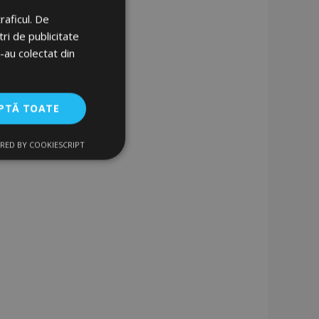
raficul. De
ri de publicitate
e-au colectat din
PTĂ TOATE
RED BY COOKIESCRIPT
uncţionalitate
izatorului și