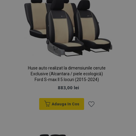
Huse auto realizat la dimensiunile cerute
Exclusive (Alcantara / piele ecologică)
Ford S-max II 5 locuri (2015-2024)
883,00 lei
mage-cache-sessid
1 
Adobe Inc.
Adauga In Cos
www.vtvauto.ro
Lista
de