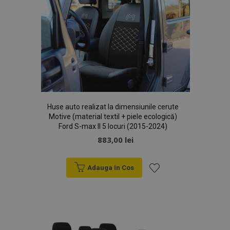
Dorințe
CookieScriptConsent
CookieScript
săpt
www.vtvauto.ro
2 z
Huse auto realizat la dimensiunile cerute
Motive (material textil + piele ecologică)
Ford S-max II 5 locuri (2015-2024)
Politica de confidențialitate Google
883,00 lei
Adauga In Cos
Lista
PHPSESSID
59 m
PHP.net
4
.vtvauto.ro
de
sec
Dorințe