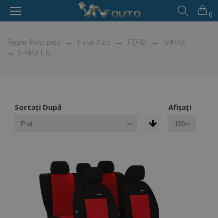
0
Pagina Principală
Huse Auto
FORD
S-MAX
S-MAX II 5l.
Sortați După
Afișați