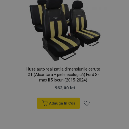
Dorințe
recently_compared_product
1 
Adobe Inc.
www.vtvauto.ro
Huse auto realizat la dimensiunile cerute
section_data_ids
1 
Adobe Inc.
www.vtvauto.ro
GT (Alcantara + piele ecologică) Ford S-
max II 5 locuri (2015-2024)
962,00 lei
Adauga In Cos
Lista
X-Magento-Vary
1 
Adobe Inc.
de
www.vtvauto.ro