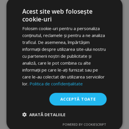
Acest site web folosește
cookie-uri
Folosim cookie-uri pentru a personaliza
conținutul, reclamele și pentru a ne analiza
traficul. De asemenea, împărtășim
informații despre utilizarea site-ului nostru
cu partenerii noștri de publicitate și
Huse auto realizat la dimensiunile cerute
analiză, care le pot combina cu alte
FORCED (piele ecologică) Ford S-max II 5
locuri (2015-2024)
informații pe care le-ați furnizat sau pe
868,00 lei
care le-au colectat din utilizarea serviciilor
lor.
Politica de confidențialitate
Adauga In Cos
ACCEPTĂ TOATE
Lista
de
ARATĂ DETALIILE
Dorințe
POWERED BY COOKIESCRIPT
Strict
De
De