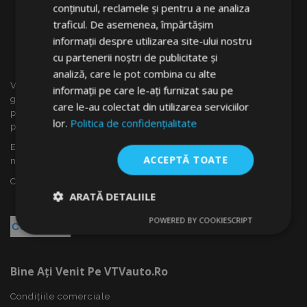
conținutul, reclamele și pentru a ne analiza
traficul. De asemenea, împărtășim
informații despre utilizarea site-ului nostru
cu partenerii noștri de publicitate și
analiză, care le pot combina cu alte
VTVauto este un vânzător cu amănuntul și distrubuitor en
informații pe care le-ați furnizat sau pe
gros al accesoriilor auto din Slovacia, cum ar fi: capace
care le-au colectat din utilizarea serviciilor
pentru roti, deflectoare pentru geamuri(paravînturi), huse
lor.
Politica de confidențialitate
pentru autoturisme, covorașe, huse și rame cromate ...
Ești interesat de dropshipping sau vrei să devii partenerul
ACCEPTĂ TOATE
nostru?
Contactează-ne azi!
ARATĂ DETALIILE
POWERED BY COOKIESCRIPT
Strict
De
De
necesare
performanță
targetare
Bine Ați Venit Pe VTVauto.ro
De funcţionalitate
Condițiile comerciale