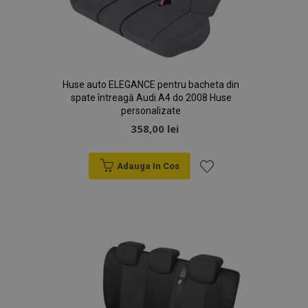
Google
browserul
Analytics
vizitatorului
pentru a
site-ului
persista starea
web
sesiunii.
acceptă
cookie-uri.
Huse auto ELEGANCE pentru bacheta din
spate întreagă Audi A4 do 2008 Huse
personalizate
358,00 lei
Adauga In Cos
Lista
de
Dorințe