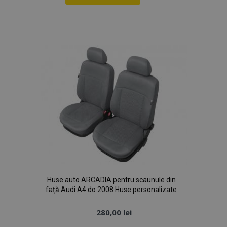
Lista
de
Dorințe
mage-cache-sessid
1 
Adobe Inc.
www.vtvauto.ro
Huse auto ARCADIA pentru scaunule din
recently_compared_product
1 
Adobe Inc.
față Audi A4 do 2008 Huse personalizate
www.vtvauto.ro
280,00 lei