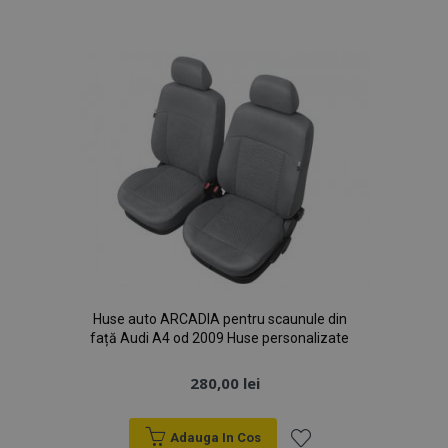
de
Politica de confidențialitate Google
Dorințe
PHPSESSID
59 m
PHP.net
4
.vtvauto.ro
sec
Huse auto ARCADIA pentru scaunule din
față Audi A4 od 2009 Huse personalizate
280,00 lei
Adauga In Cos