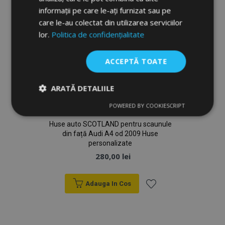
informații pe care le-ați furnizat sau pe
care le-au colectat din utilizarea serviciilor
lor.
Politica de confidențialitate
ACCEPTĂ TOATE
ARATĂ DETALIILE
POWERED BY COOKIESCRIPT
Strict
De
De
necesare
performanță
targetare
Huse auto SCOTLAND pentru scaunule
din față Audi A4 od 2009 Huse
personalizate
280,00 lei
De funcţionalitate
Adauga In Cos
Lista
de