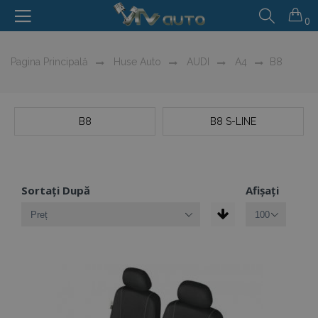
0
Pagina Principală
Huse Auto
AUDI
A4
B8
B8
B8 S-LINE
Sortați După
Afișați