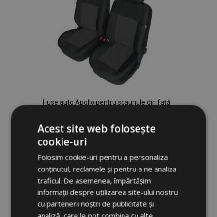
Huse auto Apollo pentru scaunule din față
Audi A4 do 2008 Huse personalizate
Acest site web folosește
274,00 lei
cookie-uri
Folosim cookie-uri pentru a personaliza
Adauga In Cos
conținutul, reclamele și pentru a ne analiza
Lista
traficul. De asemenea, împărtășim
informații despre utilizarea site-ului nostru
de
cu partenerii noștri de publicitate și
Dorințe
analiză, care le pot combina cu alte