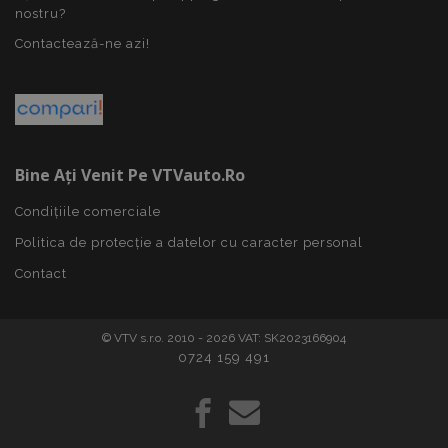
nostru?
Politica de confidențialitate Google
Contactează-ne azi!
PHPSESSID
59 m
PHP.net
4
.vtvauto.ro
Bine Ați Venit Pe VTVauto.ro
sec
Condițiile comerciale
Politica de protecție a datelor cu caracter personal
Contact
© VTV s.r.o. 2010 - 2026 VAT: SK2023166904
0724 159 491