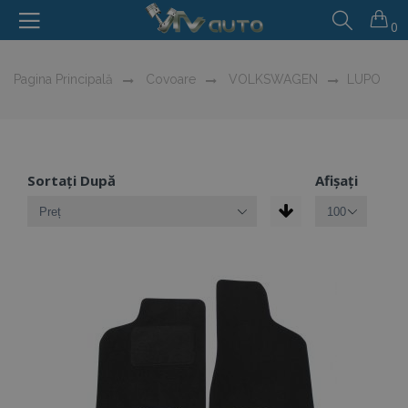
0
Pagina Principală
Covoare
VOLKSWAGEN
LUPO
Sortați După
Afișați