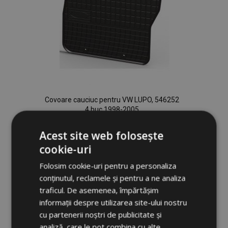
Covoare cauciuc pentru VW LUPO, 546252
4 buc 1998-2005
183,00 lei
Acest site web folosește
cookie-uri
Adauga In Cos
Folosim cookie-uri pentru a personaliza
Lista
conținutul, reclamele și pentru a ne analiza
de
traficul. De asemenea, împărtășim
informații despre utilizarea site-ului nostru
Dorințe
cu partenerii noștri de publicitate și
analiză, care le pot combina cu alte