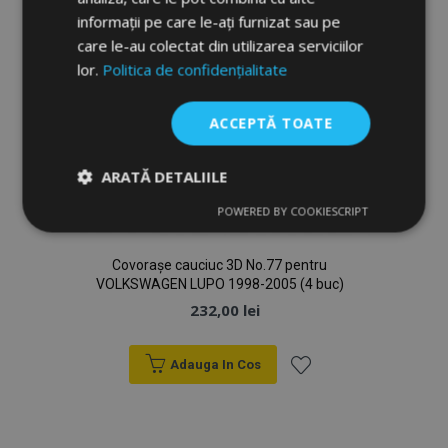
informații pe care le-ați furnizat sau pe
care le-au colectat din utilizarea serviciilor
lor.
Politica de confidențialitate
ACCEPTĂ TOATE
ARATĂ DETALIILE
POWERED BY COOKIESCRIPT
Strict
De
De
necesare
performanță
targetare
Covorașe cauciuc 3D No.77 pentru
VOLKSWAGEN LUPO 1998-2005 (4 buc)
232,00 lei
De funcţionalitate
Adauga In Cos
Lista
de