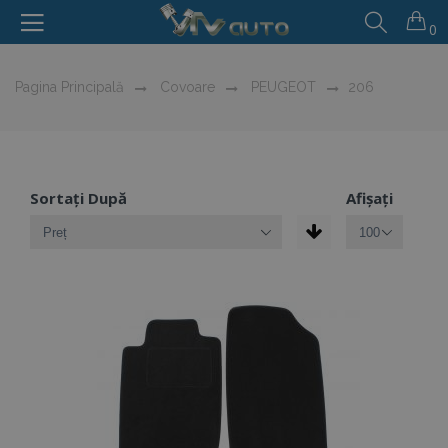
0
Pagina Principală
Covoare
PEUGEOT
206
Sortați După
Afișați