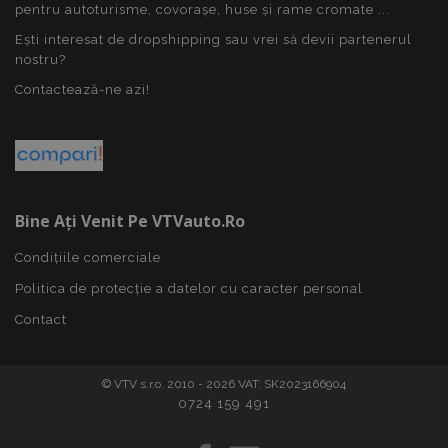
pentru autoturisme, covorașe, huse și rame cromate ...
Ești interesat de dropshipping sau vrei să devii partenerul
nostru?
Politica de confidențialitate Google
Contactează-ne azi!
PHPSESSID
59 m
PHP.net
4
.vtvauto.ro
sec
Bine Ați Venit Pe VTVauto.ro
Condițiile comerciale
Politica de protecție a datelor cu caracter personal
Contact
© VTV s.r.o. 2010 - 2026 VAT: SK2023166904
0724 159 491