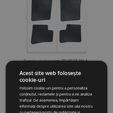
Covoare cauciuc pentru PEUGEOT 206 4
buc 1998-2009
Acest site web folosește
160,00 lei
cookie-uri
Adauga In Cos
Folosim cookie-uri pentru a personaliza
conținutul, reclamele și pentru a ne analiza
Lista
traficul. De asemenea, împărtășim
de
informații despre utilizarea site-ului nostru
cu partenerii noștri de publicitate și