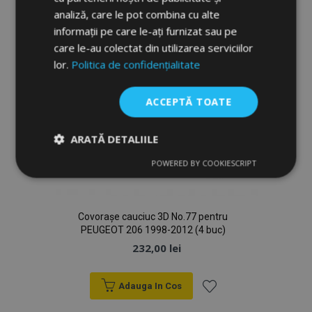
Dorințe
analiză, care le pot combina cu alte
informații pe care le-ați furnizat sau pe
care le-au colectat din utilizarea serviciilor
lor.
Politica de confidențialitate
ACCEPTĂ TOATE
ARATĂ DETALIILE
POWERED BY COOKIESCRIPT
Strict
De
De
necesare
performanță
targetare
Covorașe cauciuc 3D No.77 pentru
PEUGEOT 206 1998-2012 (4 buc)
De funcţionalitate
232,00 lei
Adauga In Cos