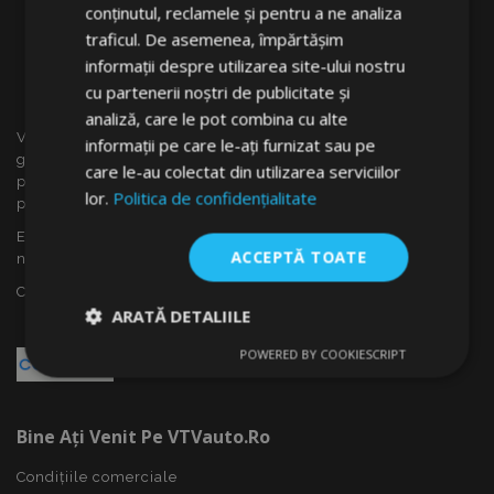
conținutul, reclamele și pentru a ne analiza
traficul. De asemenea, împărtășim
informații despre utilizarea site-ului nostru
cu partenerii noștri de publicitate și
analiză, care le pot combina cu alte
VTVauto este un vânzător cu amănuntul și distrubuitor en
informații pe care le-ați furnizat sau pe
gros al accesoriilor auto din Slovacia, cum ar fi: capace
care le-au colectat din utilizarea serviciilor
pentru roti, deflectoare pentru geamuri(paravînturi), huse
lor.
Politica de confidențialitate
pentru autoturisme, covorașe, huse și rame cromate ...
Ești interesat de dropshipping sau vrei să devii partenerul
ACCEPTĂ TOATE
nostru?
Contactează-ne azi!
ARATĂ DETALIILE
POWERED BY COOKIESCRIPT
Strict
De
De
necesare
performanță
targetare
Bine Ați Venit Pe VTVauto.ro
De funcţionalitate
Condițiile comerciale